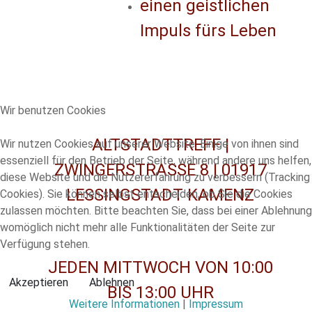
einen geistlichen
Impuls fürs Leben
Wir benutzen Cookies
ALTSTADTTREFF |
Wir nutzen Cookies auf unserer Website. Einige von ihnen sind
essenziell für den Betrieb der Seite, während andere uns helfen,
ZWINGERSTRASSE 8 | 01917
diese Website und die Nutzererfahrung zu verbessern (Tracking
LESSINGSTADT KAMENZ
Cookies). Sie können selbst entscheiden, ob Sie die Cookies
zulassen möchten. Bitte beachten Sie, dass bei einer Ablehnung
womöglich nicht mehr alle Funktionalitäten der Seite zur
Verfügung stehen.
JEDEN MITTWOCH VON 10:00
Akzeptieren
Ablehnen
BIS 13:00 UHR
Weitere Informationen
|
Impressum