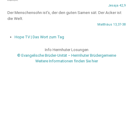
Jesaja 42,9
Der Menschensohn ist’s, der den guten Samen sät. Der Acker ist
die Welt.
Matthäus 13,37-38
Hope TV | Das Wort zum Tag
Info Herrnhuter Losungen
© Evangelische Brüder-Unität – Herrnhuter Brüdergemeine
Weitere Informationen finden Sie hier