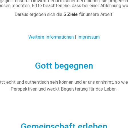
gagiert unserer Umwelt bedürfnisorientiert dienen, sie prägen u
assen möchten. Bitte beachten Sie, dass bei einer Ablehnung wom
Daraus ergeben sich die
5 Ziele
für unsere Arbeit:
Weitere Informationen
|
Impressum
Gott begegnen
t echt und authentisch sein können und er uns annimmt, so wie w
Perspektiven und weckt Begeisterung für das Leben.
Gemeinschaft erleben