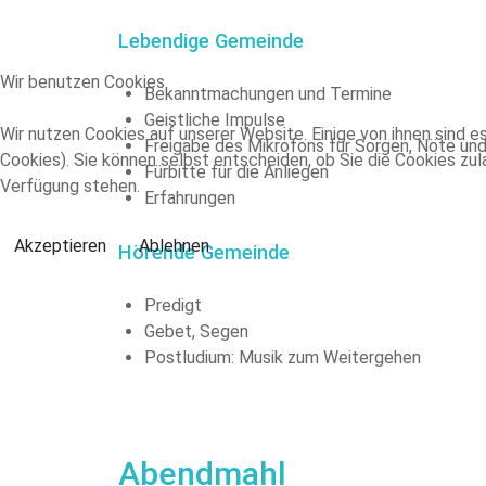
Lebendige Gemeinde
Wir benutzen Cookies
Bekanntmachungen und Termine
Geistliche Impulse
Wir nutzen Cookies auf unserer Website. Einige von ihnen sind e
Freigabe des Mikrofons für Sorgen, Nöte un
Cookies). Sie können selbst entscheiden, ob Sie die Cookies zul
Fürbitte für die Anliegen
Verfügung stehen.
Erfahrungen
Akzeptieren
Ablehnen
Hörende Gemeinde
Predigt
Gebet, Segen
Postludium: Musik zum Weitergehen
Abendmahl