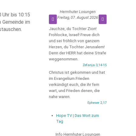
Herrnhuter Losungen
 Uhr bis 10:15
Freitag, 07. August 2026
en Gemeinde im
Jauchze, du Tochter Zion!
ustauschen.
Frohlocke, Israel! Freue dich
und sei fröhlich von ganzem
Herzen, du Tochter Jerusalem!
Denn der HERR hat deine Strafe
weggenommen.
Zefanja 3,14-15
Christus ist gekommen und hat
im Evangelium Frieden
verkündigt euch, die ihr fern
wart, und Frieden denen, die
nahe waren.
Epheser 2,17
Hope TV | Das Wort zum
Tag
Info Herrnhuter Losungen